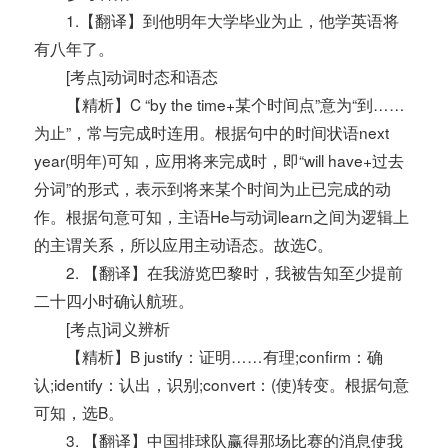
1.【翻译】到他明年大学毕业为止，他学英语将
有八年了。
[考点]动词时态和语态
【精析】C “by the time+某个时间点”意为“到……
为止”，常与完成时连用。根据句中的时间状语next
year(明年)可知，应用将来完成时，即“will have+过去
分词”的形式，表示到将来某个时间为止已完成的动
作。根据句意可知，主语He与动词learn之间为逻辑上
的主谓关系，所以应用主动语态。故选C。
2. 【翻译】在我游览巴黎时，我被告知至少提前
二十四小时确认航班。
[考点]词义辨析
【精析】B justify：证明……有理;confirm：确
认;identify：认出，识别;convert：(使)转变。根据句意
可知，选B。
3. 【翻译】中国排球队赢得那场比赛的消息使我