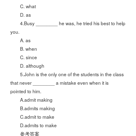
C. what
D. as
4.Busy ________ he was, he tried his best to help
you.
A. as
B. when
C. since
D. although
5.John is the only one of the students in the class
that never ________ a mistake even when it is
pointed to him.
A.admit making
B.admits making
C.admit to make
D.admits to make
参考答案