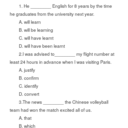
1. He ________ English for 8 years by the time
he graduates from the university next year.
A. will learn
B. will be learning
C. will have learnt
D. will have been learnt
2.I was advised to________ my flight number at
least 24 hours in advance when I was visiting Paris.
A. justify
B. confirm
C. identify
D. convert
3.The news ________ the Chinese volleyball
team had won the match excited all of us.
A. that
B. which