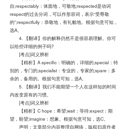
自;respectably：体面地，可敬地;respected是动词
respect的过去分词，可以作形容词，表示“受尊敬
的”;respectfully：恭敬地，有礼貌地。根据句意可知，
选A。
4. 【翻译】你的解释仍然不是很容易理解。你可
以给些详细的例子吗?
[考点]词义辨析
【精析】A specific：明确的，详细的;special：特
别的，专门的;specialist：专业的，专家的;spare：多
余的，备用的。根据句意可知，选A。
5. 【翻译】我们不能期望一个人在这样短的时间
内改变原有的习惯。
[考点]词义辨析
【精析】C hope：希望;wait：等待;expect：期
望，盼望;imagine：想象。根据句意可知，选C。
声明：文章部分内容整理自网络，版权归原作者