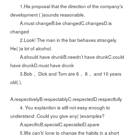
1.His proposal that the direction of the company’s
development ( )sounds reasonable.
A.must changeB.be changedC.changesD.is
changed
2.Look! The man in the bar behaves strangely.
He( )a lot of alcohol.
A.should have drunkB.needn’t have drunkC.could
have drunkD.must have drunk
3.Bob， Dick and Tom are 6， 8， and 10 years
old( ).
A.respectivelyB.respectablyC.respectedD.respectfully
4. You explantion is still not easy enough to
understand .Could you give any( )examples?
A.specificB.specialC.specialistD.spare
5.We can’t( )one to change the habits in a short